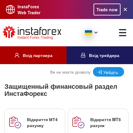
InstaForex
Trade now
Web Trader
Вхід партнера
Вхід трейдера
Ви не маєте дозволу
Увійдіть
Защищенный финансовый раздел
ИнстаФорекс
Відкриття МТ4
Відкриття MT5
рахунку
рахунк