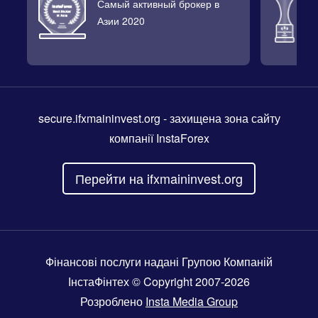
Самый активный брокер в
Л
Азии 2020
2
secure.ifxmaininvest.org
- захищена зона сайту
компанії InstaForex
Перейти на ifxmaininvest.org
Фінансові послуги надані Групою Компаній
ІнстаФінтех © Copyright 2007-2026
Розроблено
Insta Media Group