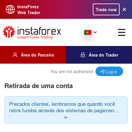
InstaForex
Trade now
Web Trader
Área do Parceiro
Área do Trader
You are not authorized
Log in
Retirada de uma conta
Prezados clientes, lembramos que quando você
retira fundos através dos sistemas de pagamento,
deve observar a seguinte regra: o sistema de
pagamento, bem como a moeda de depósito e
retirada, devem ser os mesmos.